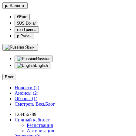
р.
Валюта
€Euro
$US Dollar
грн.Гривна
р.Рубль
Язык
Russian
English
Блог
Новости (2)
Анонсы (2)
Обзоры (1)
Смотреть ВесьБлог
123456789
Личный кабинет
Регистрация
Авторизация