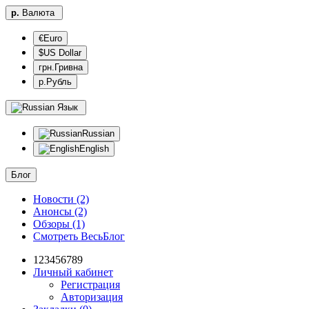
р.
Валюта
€Euro
$US Dollar
грн.Гривна
р.Рубль
Язык
Russian
English
Блог
Новости (2)
Анонсы (2)
Обзоры (1)
Смотреть ВесьБлог
123456789
Личный кабинет
Регистрация
Авторизация