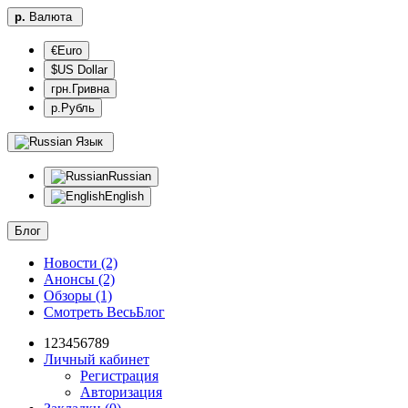
р.
Валюта
€Euro
$US Dollar
грн.Гривна
р.Рубль
Язык
Russian
English
Блог
Новости (2)
Анонсы (2)
Обзоры (1)
Смотреть ВесьБлог
123456789
Личный кабинет
Регистрация
Авторизация